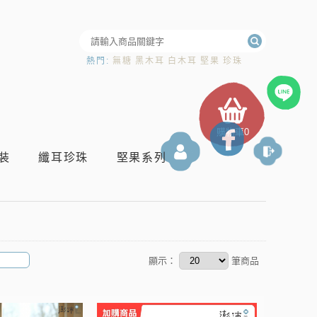
熱門:
無糖
黑木耳
白木耳
堅果
珍珠
購物車
0
登入
裝
纖耳珍珠
堅果系列
顯示：
筆商品