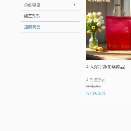
果乾堅果
纖耳珍珠
加購商品
4 入保冷袋(加購商品)
4 入保冷袋
NT$180
可置放 4 瓶大瓶黑、白木
NT$60/袋
或
古溜寒天小瓶系列黑、白木耳