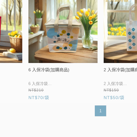
6 入保冷袋(加購商品)
2 入保冷袋(加購
6 入保冷袋
2 入保冷袋
NT$210
NT$150
耳
可置放 6 瓶大瓶黑、白木耳
可置放 2 瓶大瓶
NT$70/袋
NT$50/袋
或
或
 20 瓶
古溜寒天小瓶系列黑、白木耳 24 瓶
古溜寒天小瓶系列黑
1