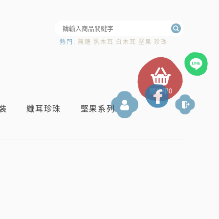
熱門:
無糖
黑木耳
白木耳
堅果
珍珠
購物車
0
登入
裝
纖耳珍珠
堅果系列