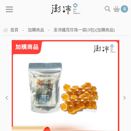
0
首頁
加購商品
澎沛纖耳珍珠一袋(3包)(加購商品)
-
-