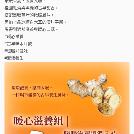
暖暖香氣，滋養入喉。
桂圓紅棗與黑糖的古早甜香，
搭配黑糖薑汁的微暖風味，
再加上晶冰糖白木耳的清甜平衡，
喝得到濃郁滋養與暖心口感。
#暖心滋養
#古早味木耳飲
#暖暖好滋味
#澎沛養生