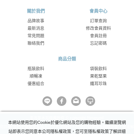
關於我們
會員中心
品牌故事
訂單查詢
最新消息
修改會員資料
常見問題
會員註冊
聯絡我們
忘記密碼
商品分類
瓶裝飲料
袋裝飲料
順暢凍
果乾堅果
優惠組合
纖耳珍珠
澎沛萃木耳版權所有 © copyright Reserved.
本網站使用您的Cookie於優化網站及您的購物經驗。繼續瀏覽網
防詐騙!我們不會要求並指示您至ATM操作。ATM只有匯款及轉帳功能，無法解
站即表示您同意本公司隱私權政策，您可至隱私權政策了解詳細