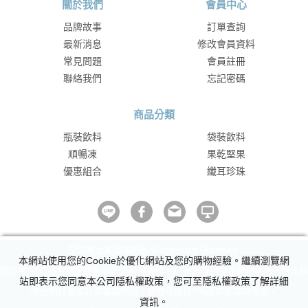
關於我們
會員中心
品牌故事
訂單查詢
最新消息
修改會員資料
常見問題
會員註冊
聯絡我們
忘記密碼
商品分類
瓶裝飲料
袋裝飲料
順暢凍
果乾堅果
優惠組合
纖耳珍珠
澎沛萃木耳版權所有 © copyright Reserved.
本網站使用您的Cookie於優化網站及您的購物經驗。繼續瀏覽網
防詐騙!我們不會要求並指示您至ATM操作。ATM只有匯款及轉帳功能，無法解
站即表示您同意本公司隱私權政策，您可至隱私權政策了解詳細
除分期付款或訂單錯誤問題。隨時可撥打165反詐騙諮詢專線。
資訊。