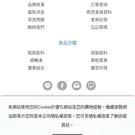
品牌故事
訂單查詢
最新消息
修改會員資料
常見問題
會員註冊
聯絡我們
忘記密碼
商品分類
瓶裝飲料
袋裝飲料
順暢凍
果乾堅果
優惠組合
纖耳珍珠
澎沛萃木耳版權所有 © copyright Reserved.
本網站使用您的Cookie於優化網站及您的購物經驗。繼續瀏覽網
防詐騙!我們不會要求並指示您至ATM操作。ATM只有匯款及轉帳功能，無法解
站即表示您同意本公司隱私權政策，您可至隱私權政策了解詳細
除分期付款或訂單錯誤問題。隨時可撥打165反詐騙諮詢專線。
資訊。
統編：23709060 世曜實業股份有限公司