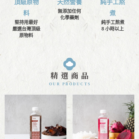
頂級原物
天然營養
純手工熬
無添加任何
料
煮
化學藥劑
堅持用最好
純手工熬煮
嚴選台灣頂級
8 小時以上
原物料
精選商品
OUR PRODUCTS