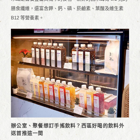
膳食纖維，還富含鉀、鈣、磷、菸鹼素、葉酸及維生素
B12 等營養素。
辦公室、聚餐想訂手搖飲料？西區好喝的飲料外
送首推這一間