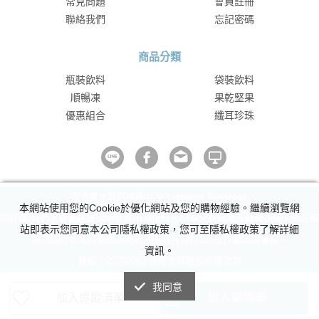
常見問題
會員註冊
聯絡我們
忘記密碼
商品分類
瓶裝飲料
袋裝飲料
順暢凍
果乾堅果
優惠組合
纖耳珍珠
澎沛萃木耳版權所有 © copyright Reserved.
本網站使用您的Cookie於優化網站及您的購物經驗。繼續瀏覽網
防詐騙!我們不會要求並指示您至ATM操作。ATM只有匯款及轉帳功能，無法解
站即表示您同意本公司隱私權政策，您可至隱私權政策了解詳細
除分期付款或訂單錯誤問題。隨時可撥打165反詐騙諮詢專線。
資訊。
統編：23709060 世曜實業股份有限公司
我同意
加入購物車
加入追蹤清單