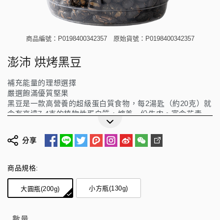
商品編號：P0198400342357
原始貨號：P0198400342357
澎沛 烘烤黑豆
補充能量的理想選擇
嚴選飽滿優質堅果
黑豆是一款高營養的超級蛋白質食物，每2湯匙（約20克）就
含有高達7.4克的植物性蛋白質，媲美一份牛肉。富含花青
素、維生素A與E，是愛美女性的理恕選擇並含有豐富鉀、鎂
與次亞麻油酸（每份高達1060毫克），有助維持健康機能。
更多詳細介紹
分享
選用青仁黑豆，堅持手工低溫烘焙，非油炸製程，不口乾舌
燥。無黃麴毒素、無漂白、無調味、無添加，全素配方，純
粹營養、安心享用。
商品規格:
小方瓶(130g)
大圓瓶(200g)
數量