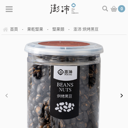
0
首頁
果乾堅果
堅果類
澎沛 烘烤黑豆
-
-
-