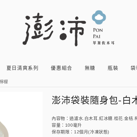
夏日清爽系列
優惠組合
無糖
瓶裝
袋
檸檬
澎沛袋裝隨身包-白
內容物：過濾水.白木耳.紅冰糖.桂花.金桔.
容量：100毫升
保存期限：12個月(冷凍狀態)