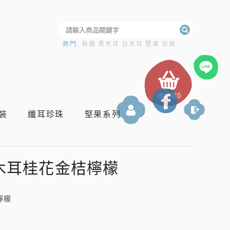
熱門:
無糖
黑木耳
白木耳
堅果
珍珠
購物車
0
登入
裝
纖耳珍珠
堅果系列
木耳桂花金桔檸檬
檸檬