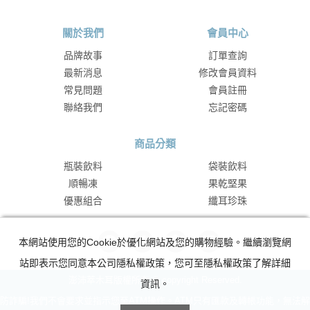
關於我們
會員中心
品牌故事
訂單查詢
最新消息
修改會員資料
常見問題
會員註冊
聯絡我們
忘記密碼
商品分類
瓶裝飲料
袋裝飲料
順暢凍
果乾堅果
優惠組合
纖耳珍珠
本網站使用您的Cookie於優化網站及您的購物經驗。繼續瀏覽網
站即表示您同意本公司隱私權政策，您可至隱私權政策了解詳細
澎沛萃木耳版權所有 © copyright Reserved.
資訊。
防詐騙!我們不會要求並指示您至ATM操作。ATM只有匯款及轉帳功能，無法解