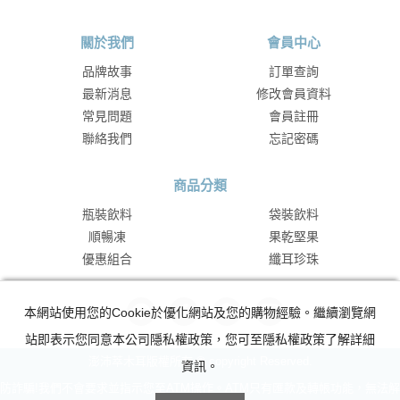
關於我們
會員中心
品牌故事
訂單查詢
最新消息
修改會員資料
常見問題
會員註冊
聯絡我們
忘記密碼
商品分類
瓶裝飲料
袋裝飲料
順暢凍
果乾堅果
優惠組合
纖耳珍珠
本網站使用您的Cookie於優化網站及您的購物經驗。繼續瀏覽網
站即表示您同意本公司隱私權政策，您可至隱私權政策了解詳細
澎沛萃木耳版權所有 © copyright Reserved.
資訊。
防詐騙!我們不會要求並指示您至ATM操作。ATM只有匯款及轉帳功能，無法解