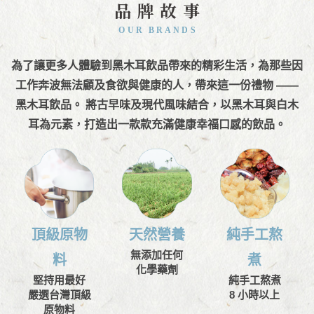
品牌故事
OUR BRANDS
為了讓更多人體驗到黑木耳飲品帶來的精彩生活，為那些因
工作奔波無法顧及食欲與健康的人，帶來這一份禮物 ——
黑木耳飲品。 將古早味及現代風味結合，以黑木耳與白木
耳為元素，打造出一款款充滿健康幸福口感的飲品。
頂級原物
天然營養
純手工熬
無添加任何
料
煮
化學藥劑
堅持用最好
純手工熬煮
嚴選台灣頂級
8 小時以上
原物料